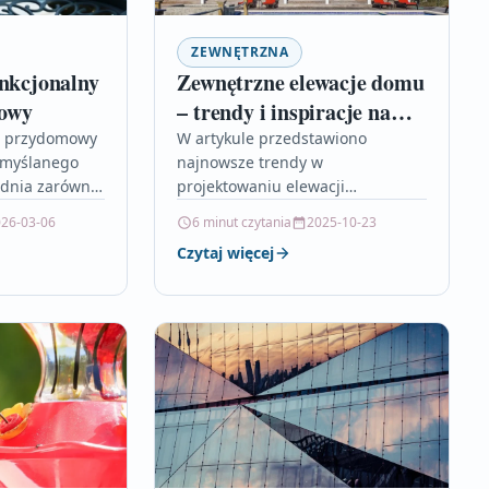
ZEWNĘTRZNA
unkcjonalny
Zewnętrzne elewacje domu
owy
– trendy i inspiracje na
2024 rok
d przydomowy
W artykule przedstawiono
emyślanego
najnowsze trendy w
ędnia zarówno
projektowaniu elewacji
w, jak i
zewnętrznych na 2024 rok,
26-03-06
6 minut czytania
2025-10-23
tykuł prowadzi
akcentując połączenie
Czytaj więcej
kroku przez…
nowoczesnej estetyki z
ekologicznymi materiałami i
funkcjonalnością. Dowiesz się,
które…