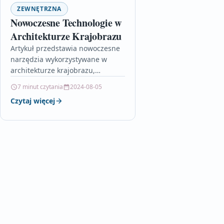
ZEWNĘTRZNA
Nowoczesne Technologie w
Architekturze Krajobrazu
Artykuł przedstawia nowoczesne
narzędzia wykorzystywane w
architekturze krajobrazu,
skupiając się na technologicznych
7 minut czytania
2024-08-05
innowacjach wspierających
Czytaj więcej
projektowanie, planowanie i
monitorowanie przestrzeni.
Omawia m.in. zaawansowane
programy do…