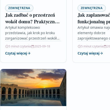
ZEWNĘTRZNA
ZEWNĘTRZNA
Jak zadbać o przestrzeń
Jak zaplanować
wokół domu? Praktyczne
funkcjonalną p
porady i rozwiązania
ogrodową
Artykuł kompleksowo
Artykuł omawia naj
przedstawia, jak krok po kroku
elementy dobrze
zorganizować przestrzeń wokół
zaprojektowanego 
domu, aby była zarówno
którym estetyka łącz
5 minut czytania
2025-09-18
5 minut czytania
20
estetyczna, jak i funkcjonalna.
funkcjonalnością. C
Czytaj więcej
Czytaj więcej
Dowiesz się z niego, jak
się, jak skutecznie 
przemyślane…
ogród na strefy uż