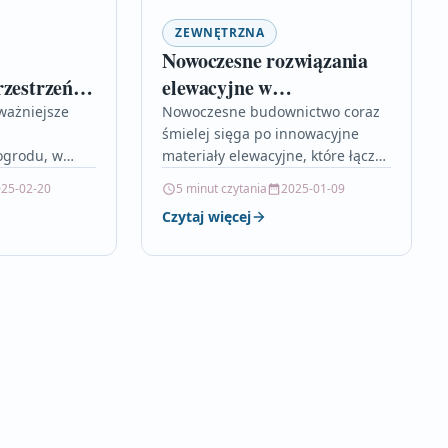
ZEWNĘTRZNA
Nowoczesne rozwiązania
rzestrzeń
elewacyjne w
architekturze współczesnej
ważniejsze
Nowoczesne budownictwo coraz
śmielej sięga po innowacyjne
ogrodu, w
materiały elewacyjne, które łączą
y się z
estetykę z funkcjonalnością i
25-02-20
5 minut czytania
2025-01-09
zytelnik dowie
wspierają ideę zrównoważonego
Czytaj więcej
podzielić
rozwoju. W artykule omówiono
ytkowe,…
m.in. panele…