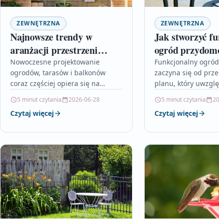
ZEWNĘTRZNA
ZEWNĘTRZNA
Najnowsze trendy w
Jak stworzyć f
aranżacji przestrzeni
ogród przydom
zewnętrznych
Nowoczesne projektowanie
Funkcjonalny ogró
ogrodów, tarasów i balkonów
zaczyna się od prz
coraz częściej opiera się na
planu, który uwzgl
wykorzystaniu innowacyjnych i
potrzeby domownikó
5 minut czytania
2026-06-28
5 minut czytania
20
ekologicznych materiałów, które
warunki lokalne. Ar
Czytaj więcej
Czytaj więcej
łączą trwałość, funkcjonalność
czytelnika krok po 
oraz atrakcyjny wygląd. W…