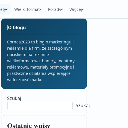
ety
Wielki format
Porady
Więcej
O blogu
Cornea2023 to blog o marketingu i
reklamie dla firm, ze szczególnym
naciskiem na reklamę
wielkoformatową, banery, monitory
reklamowe, materiały promocyjne i
praktyczne działania wspierające
widoczność marki.
Szukaj
Szukaj
Ostatnie wpisy