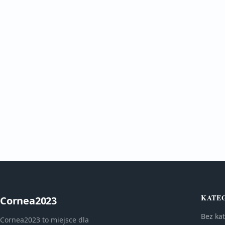
KATE
Cornea2023
Bez kat
Cornea2023 to miejsce dla