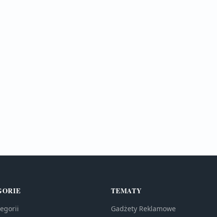
GORIE
TEMATY
egorii
Gadżety Reklamowe