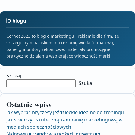
O blogu
Cornea2023 to blog o marketingu i reklamie dla firm, ze
szczególnym naciskiem na reklamę wielkoformatową,
banery, monitory reklamowe, materiały promocyjne i
praktyczne działania wspierające widoczność marki.
Szukaj
Szukaj
Ostatnie wpisy
Jak wybrać bryczesy jeździeckie idealne do treningu
Jak stworzyć skuteczną kampanię marketingową w
mediach społecznościowych
Najnowsze trendy w aranżacji przestrzeni