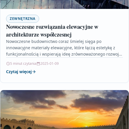
ZEWNĘTRZNA
Nowoczesne rozwiązania elewacyjne w
architekturze współczesnej
Nowoczesne budownictwo coraz śmielej sięga po
innowacyjne materiały elewacyjne, które łączą estetykę z
funkcjonalnością i wspierają ideę zrównoważonego rozwoju.
W artykule omówiono m.in. panele…
5 minut czytania
2025-01-09
Czytaj więcej