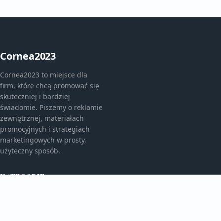
Cornea2023
Cornea2023 to miejsce dla
firm, które chcą promować się
skuteczniej i bardziej
świadomie. Piszemy o reklamie
zewnętrznej, materiałach
promocyjnych i strategiach
marketingowych w prosty,
użyteczny sposób.
KATEGORIE
Bez kategorii
Bez kategorii