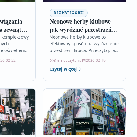
BEZ KATEGORII
wiązania
Neonowe herby klubowe —
a zewnątrz
jak wyróżnić przestrzeń
kibica
a kompleksowy
Neonowe herby klubowe to
nych
efektowny sposób na wyróżnienie
e oświetlenia
przestrzeni kibica. Przeczytaj, jak
jąc się na
zaprojektować, zamontować i
26-02-22
3 minut czytania
2026-02-19
temach,
gdzie kupić idealny neon, by
Czytaj więcej
 lampach LED
stworzyć unikalny kącik fanowski.
pach
 jak…