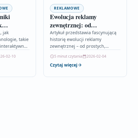
MOWE
REKLAMOWE
niki
Ewolucja reklamy
k
zewnętrznej: od
ciągnąć
billboardów do digital
, jak
Artykuł przedstawia fascynującą
ologie, takie
historię ewolucji reklamy
signage
 interaktywne
zewnętrznej – od prostych,
a
ręcznie malowanych szyldów w
26-02-10
5 minut czytania
2026-02-04
ztuczna
starożytności po nowoczesne,
Czytaj więcej
ucjonizują
cyfrowe ekrany LED obecne w
ing. Pokazuje,
przestrzeni miejskiej.…
eści i…