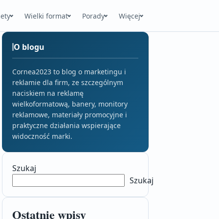
ety
Wielki format
Porady
Więcej
O blogu
Cornea2023 to blog o marketingu i
reklamie dla firm, ze szczególnym
naciskiem na reklamę
wielkoformatową, banery, monitory
reklamowe, materiały promocyjne i
praktyczne działania wspierające
widoczność marki.
Szukaj
Szukaj
Ostatnie wpisy