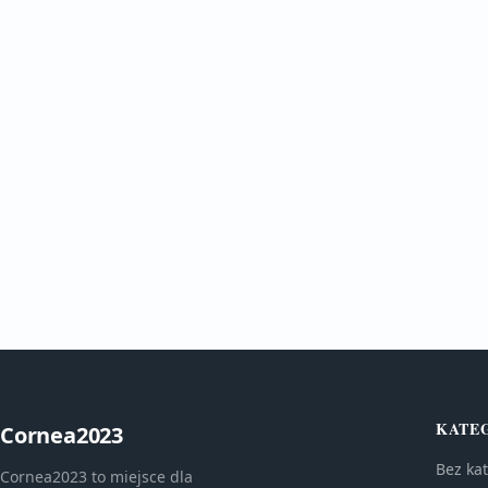
KATE
Cornea2023
Bez kat
Cornea2023 to miejsce dla