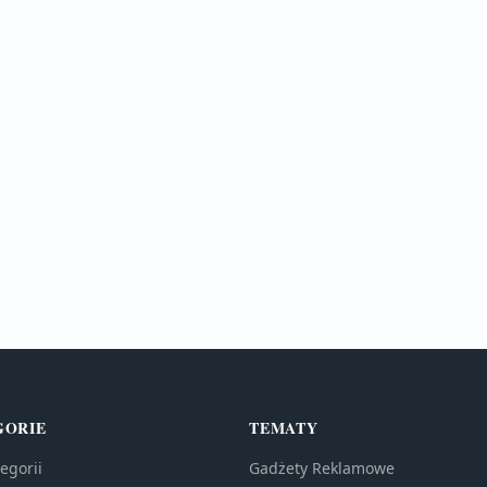
GORIE
TEMATY
egorii
Gadżety Reklamowe