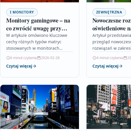
I MONITORY
ZEWNĘTRZNA
Monitory gamingowe – na
Nowoczesne roz
co zwrócić uwagę przy
oświetleniowe n
wyborze?
domu
W artykule omówiono kluczowe
Artykuł przedstawi
cechy różnych typów matryc
przegląd nowoczes
stosowanych w monitorach
rozwiązań w zakresi
gamingowych oraz ich wpływ na
ogrodowego, skupia
6 minut czytania
2026-02-28
4 minut czytania
20
jakość obrazu i komfort
inteligentnych sys
Czytaj więcej
Czytaj więcej
rozgrywki. Przedstawiono zalety
energooszczędnych
i…
oraz stylowych lam
solarnych. Opisano,