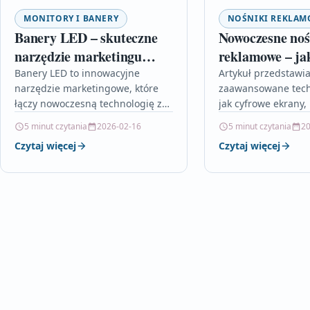
MONITORY I BANERY
NOŚNIKI REKLA
Banery LED – skuteczne
Nowoczesne noś
narzędzie marketingu
reklamowe – ja
zewnętrznego
skutecznie przy
Banery LED to innowacyjne
Artykuł przedstawia
narzędzie marketingowe, które
zaawansowane techn
uwagę klienta
łączy nowoczesną technologię z
jak cyfrowe ekrany,
wyjątkową skutecznością
nośniki, rozszerzon
5 minut czytania
2026-02-16
5 minut czytania
20
wizualną. Dzięki dynamicznemu
rzeczywistość czy s
Czytaj więcej
Czytaj więcej
wyświetlaniu treści, jasności
inteligencja, rewol
obrazu i możliwości zdalnego
współczesny market
zarządzania…
że personalizacja tr