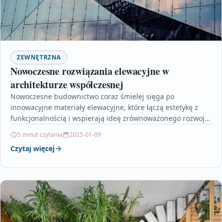
ZEWNĘTRZNA
Nowoczesne rozwiązania elewacyjne w
architekturze współczesnej
Nowoczesne budownictwo coraz śmielej sięga po
innowacyjne materiały elewacyjne, które łączą estetykę z
funkcjonalnością i wspierają ideę zrównoważonego rozwoju.
W artykule omówiono m.in. panele…
5 minut czytania
2025-01-09
Czytaj więcej