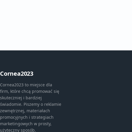
Cornea2023
Cornea2023 to miejsce dla
firm, które chcą promować się
skuteczniej i bardziej
świadomie. Piszemy o reklamie
zewnętrznej, materiałach
promocyjnych i strategiach
marketingowych w prosty,
użyteczny sposób.