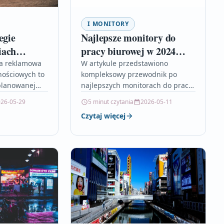
I MONITORY
egie
Najlepsze monitory do
iach
pracy biurowej w 2024
ych
roku
a reklamowa
W artykule przedstawiono
nościowych to
kompleksowy przewodnik po
planowanej
najlepszych monitorach do pracy
ającej cele,
biurowej w 2024 roku,
26-05-29
5 minut czytania
2026-05-11
elową,
uwzględniając kluczowe cechy
Czytaj więcej
rmę oraz
wpływające na komfort, zdrowie i
eklamowe.
efektywność użytkownika.…
e…