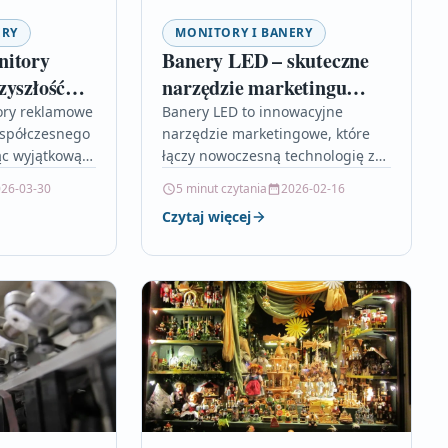
ERY
MONITORY I BANERY
nitory
Banery LED – skuteczne
zyszłość
narzędzie marketingu
nikacji
zewnętrznego
ry reklamowe
Banery LED to innowacyjne
współczesnego
narzędzie marketingowe, które
ąc wyjątkową
łączy nowoczesną technologię z
liwość
wyjątkową skutecznością
26-03-30
5 minut czytania
2026-02-16
kazu oraz
wizualną. Dzięki dynamicznemu
Czytaj więcej
zesnymi
wyświetlaniu treści, jasności
ki
obrazu i możliwości zdalnego
nów OLED i…
zarządzania…