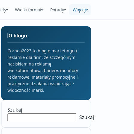
ety
Wielki format
Porady
Więcej
O blogu
Cornea2023 to blog o marketingu i
reklamie dla firm, ze szczególnym
naciskiem na reklamę
wielkoformatową, banery, monitory
reklamowe, materiały promocyjne i
praktyczne działania wspierające
widoczność marki.
Szukaj
Szukaj