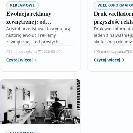
REKLAMOWE
WIELKOFORMAT
Ewolucja reklamy
Druk wielkofor
zewnętrznej: od
przyszłość rek
billboardów do digital
zewnętrznej
Artykuł przedstawia fascynującą
Druk wielkoformato
historię ewolucji reklamy
jeden z najważniejs
signage
zewnętrznej – od prostych,
skutecznej reklamy
ręcznie malowanych szyldów w
łączący nowoczesne
5 minut czytania
2026-02-04
5 minut czytania
20
starożytności po nowoczesne,
estetycznym i trwa
Czytaj więcej
Czytaj więcej
cyfrowe ekrany LED obecne w
wizualnym. Artykuł 
przestrzeni miejskiej.…
ewolucja…