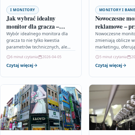
I MONITORY
MONITORY I BAN
Jak wybrać idealny
Nowoczesne mo
monitor dla gracza –
reklamowe – pr
poradnik zakupowy
wizualnej komu
Wybór idealnego monitora dla
Nowoczesne monito
gracza to nie tylko kwestia
zmieniają oblicze 
parametrów technicznych, ale
marketingu, oferuj
także dopasowania urządzenia do
jakość obrazu, moż
6 minut czytania
2026-04-05
5 minut czytania
20
indywidualnych potrzeb i stylu
personalizacji prze
Czytaj więcej
Czytaj więcej
rozgrywki. W artykule omówiono…
integrację z nowoc
technologiami. Dzię
zastosowaniu ekra