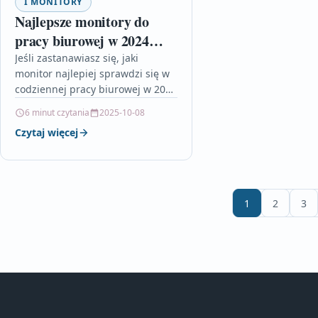
I MONITORY
Najlepsze monitory do
pracy biurowej w 2024
roku
Jeśli zastanawiasz się, jaki
monitor najlepiej sprawdzi się w
codziennej pracy biurowej w 2024
roku, ten artykuł dostarczy Ci
6 minut czytania
2025-10-08
wszystkich niezbędnych
Czytaj więcej
informacji. Dowiesz się,…
1
2
3