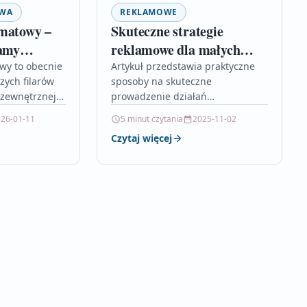
OWA
REKLAMOWE
matowy –
Skuteczne strategie
lamy
reklamowe dla małych
firm
wy to obecnie
Artykuł przedstawia praktyczne
zych filarów
sposoby na skuteczne
 zewnętrznej,
prowadzenie działań
 technologie z
reklamowych dla małych firm,
26-01-11
5 minut czytania
2025-11-02
łym przekazem
nawet przy ograniczonym
Czytaj więcej
pokazuje, jak
budżecie. Pokazuje, jak
dopasować strategię do
możliwości finansowych,
wykorzystując…