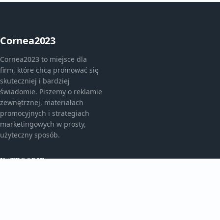
Cornea2023
Cornea2023 to miejsce dla
firm, które chcą promować się
skuteczniej i bardziej
świadomie. Piszemy o reklamie
zewnętrznej, materiałach
promocyjnych i strategiach
marketingowych w prosty,
użyteczny sposób.
KATEGORIE
Bez kategorii
Bez kategorii