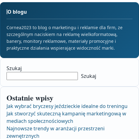
O blogu
Cornea2023 to blog o marketingu i reklamie dla firm, ze
szczególnym naciskiem na reklamę wielkoformatową,
banery, monitory reklamowe, materiały promocyjne i
praktyczne działania wspierające widoczność marki.
Szukaj
Szukaj
Ostatnie wpisy
Jak wybrać bryczesy jeździeckie idealne do treningu
Jak stworzyć skuteczną kampanię marketingową w
mediach społecznościowych
Najnowsze trendy w aranżacji przestrzeni
zewnętrznych