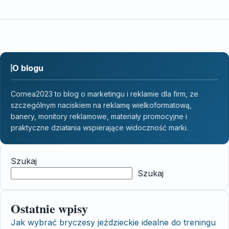
O blogu
Cornea2023 to blog o marketingu i reklamie dla firm, ze
szczególnym naciskiem na reklamę wielkoformatową,
banery, monitory reklamowe, materiały promocyjne i
praktyczne działania wspierające widoczność marki.
Szukaj
Szukaj
Ostatnie wpisy
Jak wybrać bryczesy jeździeckie idealne do treningu