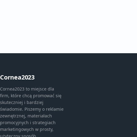
Cornea2023
Cornea2023 to miejsce dla
firm, które chcą promować się
skuteczniej i bardziej
świadomie. Piszemy o reklamie
zewnętrznej, materiałach
promocyjnych i strategiach
marketingowych w prosty,
użyteczny sposób.