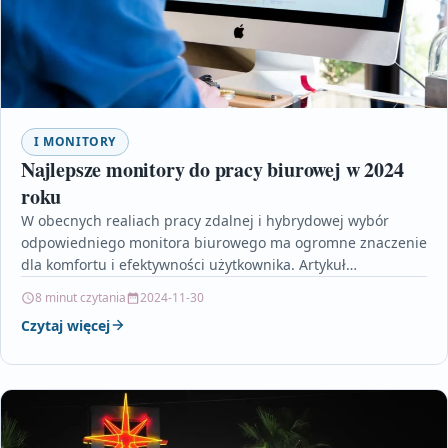
I MONITORY
Najlepsze monitory do pracy biurowej w 2024
roku
W obecnych realiach pracy zdalnej i hybrydowej wybór
odpowiedniego monitora biurowego ma ogromne znaczenie
dla komfortu i efektywności użytkownika. Artykuł
przedstawia kluczowe cechy, na…
8 minut czytania
2024-11-30
Czytaj więcej