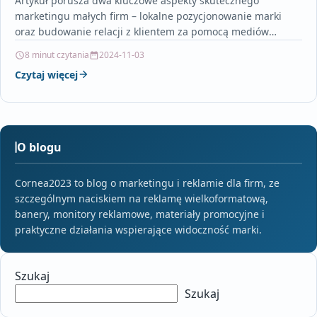
Artykuł porusza dwa kluczowe aspekty skutecznego
marketingu małych firm – lokalne pozycjonowanie marki
oraz budowanie relacji z klientem za pomocą mediów
społecznościowych. Dowiesz się,…
8 minut czytania
2024-11-03
Czytaj więcej
O blogu
Cornea2023 to blog o marketingu i reklamie dla firm, ze
szczególnym naciskiem na reklamę wielkoformatową,
banery, monitory reklamowe, materiały promocyjne i
praktyczne działania wspierające widoczność marki.
Szukaj
Szukaj