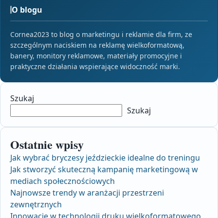
O blogu
Cornea2023 to blog o marketingu i reklamie dla firm, ze
szczególnym naciskiem na reklamę wielkoformatową,
banery, monitory reklamowe, materiały promocyjne i
praktyczne działania wspierające widoczność marki.
Szukaj
Szukaj
Ostatnie wpisy
Jak wybrać bryczesy jeździeckie idealne do treningu
Jak stworzyć skuteczną kampanię marketingową w
mediach społecznościowych
Najnowsze trendy w aranżacji przestrzeni
zewnętrznych
Innowacje w technologii druku wielkoformatowego