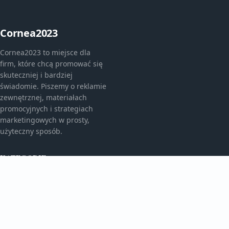
Cornea2023
Cornea2023 to miejsce dla
firm, które chcą promować się
skuteczniej i bardziej
świadomie. Piszemy o reklamie
zewnętrznej, materiałach
promocyjnych i strategiach
marketingowych w prosty,
użyteczny sposób.
KATEGORIE
Bez kategorii
Bez kategorii
TEMATY