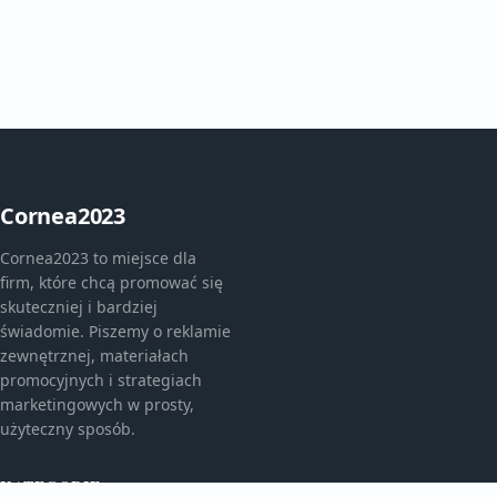
Cornea2023
Cornea2023 to miejsce dla
firm, które chcą promować się
skuteczniej i bardziej
świadomie. Piszemy o reklamie
zewnętrznej, materiałach
promocyjnych i strategiach
marketingowych w prosty,
użyteczny sposób.
KATEGORIE