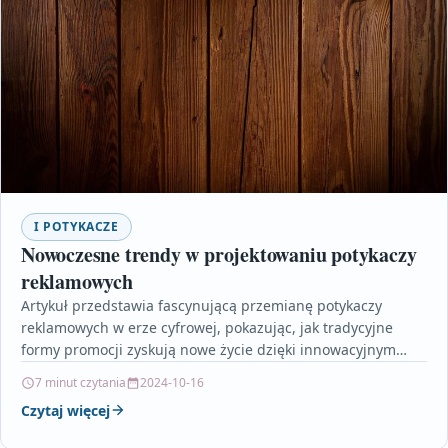
I POTYKACZE
Nowoczesne trendy w projektowaniu potykaczy
reklamowych
Artykuł przedstawia fascynującą przemianę potykaczy
reklamowych w erze cyfrowej, pokazując, jak tradycyjne
formy promocji zyskują nowe życie dzięki innowacyjnym
technologiom i nowoczesnemu designowi. Opisuje…
7 minut czytania
2024-10-16
Czytaj więcej