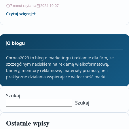
z klientami. Omawia kluczowe…
7 minut czytania
2024-10-07
Czytaj więcej
O blogu
Cornea2023 to blog o marketingu i reklamie dla firm, ze
szczególnym naciskiem na reklamę wielkoformatową,
banery, monitory reklamowe, materiały promocyjne i
praktyczne działania wspierające widoczność marki.
Szukaj
Szukaj
Ostatnie wpisy