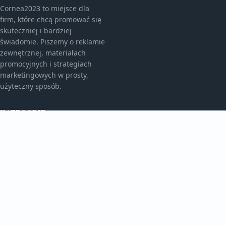
Cornea2023 to miejsce dla
firm, które chcą promować się
skuteczniej i bardziej
świadomie. Piszemy o reklamie
zewnętrznej, materiałach
promocyjnych i strategiach
marketingowych w prosty,
użyteczny sposób.
KATEGORIE
Bez kategorii
Bez kategorii
TEMATY
Gadżety Reklamowe
Monitory I Banery