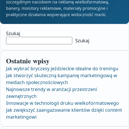
szczególnym naciskiem na reklamę wielkoformatową,
banery, monitory reklamowe, materiały promocyjne i
praktyczne działania wspierające widoczność marki.
Szukaj
Szukaj
Ostatnie wpisy
Jak wybrać bryczesy jeździeckie idealne do treningu
Jak stworzyć skuteczną kampanię marketingową w
mediach społecznościowych
Najnowsze trendy w aranżacji przestrzeni
zewnętrznych
Innowacje w technologii druku wielkoformatowego
Jak zwiększyć zaangażowanie klientów dzięki content
marketingowi