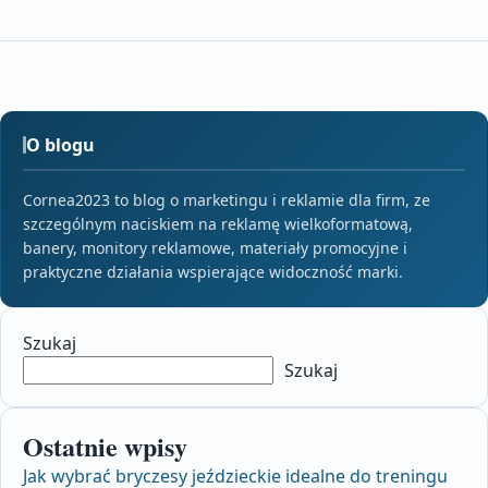
O blogu
Cornea2023 to blog o marketingu i reklamie dla firm, ze
szczególnym naciskiem na reklamę wielkoformatową,
banery, monitory reklamowe, materiały promocyjne i
praktyczne działania wspierające widoczność marki.
Szukaj
Szukaj
Ostatnie wpisy
Jak wybrać bryczesy jeździeckie idealne do treningu