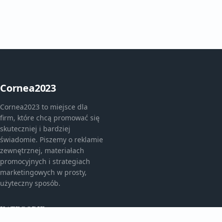
Cornea2023
Cornea2023 to miejsce dla
firm, które chcą promować się
skuteczniej i bardziej
świadomie. Piszemy o reklamie
zewnętrznej, materiałach
promocyjnych i strategiach
marketingowych w prosty,
użyteczny sposób.
KATEGORIE