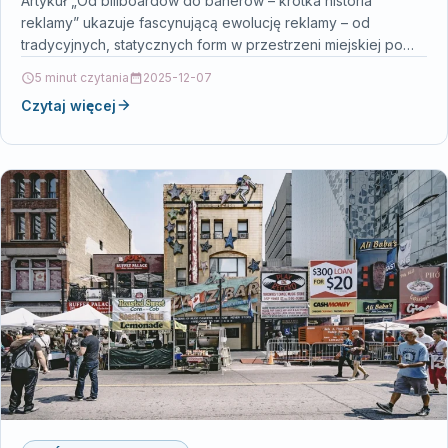
Artykuł „Od billboardów do banerów – krótka historia
reklamy” ukazuje fascynującą ewolucję reklamy – od
tradycyjnych, statycznych form w przestrzeni miejskiej po
zaawansowane, cyfrowe…
5 minut czytania
2025-12-07
Czytaj więcej