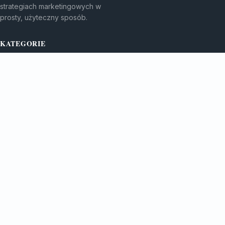
strategiach marketingowych w
prosty, użyteczny sposób.
KATEGORIE
Bez kategorii
Bez kategorii
TEMATY
Gadżety Reklamowe
Monitory I Banery
WIĘCEJ
Porady Marketingowe
Reklama Wielkoformatowa