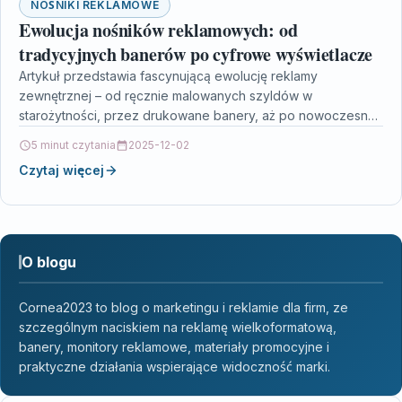
NOŚNIKI REKLAMOWE
Ewolucja nośników reklamowych: od
tradycyjnych banerów po cyfrowe wyświetlacze
Artykuł przedstawia fascynującą ewolucję reklamy
zewnętrznej – od ręcznie malowanych szyldów w
starożytności, przez drukowane banery, aż po nowoczesne
cyfrowe nośniki digital signage. Opisuje,…
5 minut czytania
2025-12-02
Czytaj więcej
O blogu
Cornea2023 to blog o marketingu i reklamie dla firm, ze
szczególnym naciskiem na reklamę wielkoformatową,
banery, monitory reklamowe, materiały promocyjne i
praktyczne działania wspierające widoczność marki.