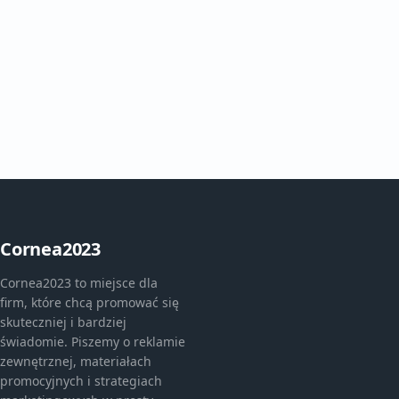
Cornea2023
Cornea2023 to miejsce dla
firm, które chcą promować się
skuteczniej i bardziej
świadomie. Piszemy o reklamie
zewnętrznej, materiałach
promocyjnych i strategiach