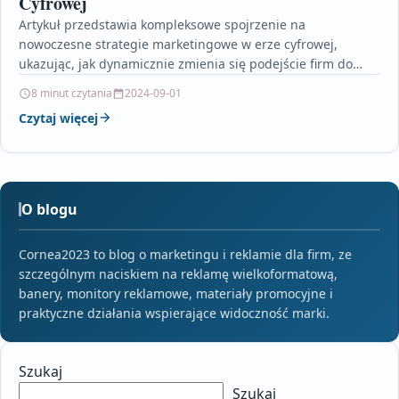
Cyfrowej
Artykuł przedstawia kompleksowe spojrzenie na
nowoczesne strategie marketingowe w erze cyfrowej,
ukazując, jak dynamicznie zmienia się podejście firm do
promocji wraz z rozwojem technologii.…
8 minut czytania
2024-09-01
Czytaj więcej
O blogu
Cornea2023 to blog o marketingu i reklamie dla firm, ze
szczególnym naciskiem na reklamę wielkoformatową,
banery, monitory reklamowe, materiały promocyjne i
praktyczne działania wspierające widoczność marki.
Szukaj
Szukaj