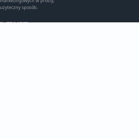
marketingowych w prosty,
użyteczny sposób.
KATEGORIE
Bez kategorii
Bez kategorii
TEMATY
Gadżety Reklamowe
Monitory I Banery
WIĘCEJ
Porady Marketingowe
Reklama Wielkoformatowa