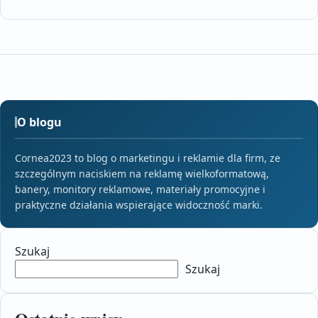
O blogu
Cornea2023 to blog o marketingu i reklamie dla firm, ze
szczególnym naciskiem na reklamę wielkoformatową,
banery, monitory reklamowe, materiały promocyjne i
praktyczne działania wspierające widoczność marki.
Szukaj
Szukaj