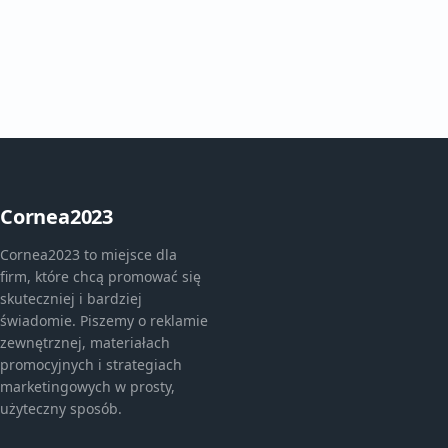
Cornea2023
Cornea2023 to miejsce dla
firm, które chcą promować się
skuteczniej i bardziej
świadomie. Piszemy o reklamie
zewnętrznej, materiałach
promocyjnych i strategiach
marketingowych w prosty,
użyteczny sposób.