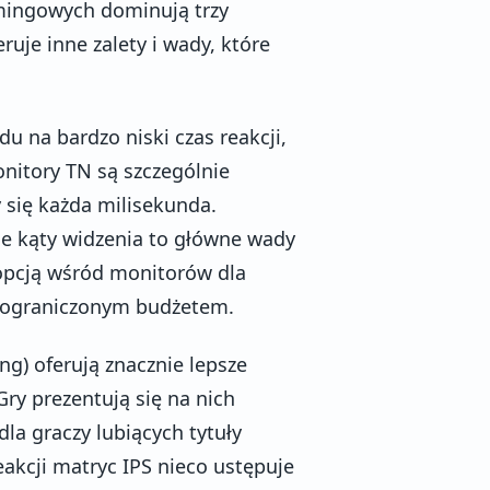
mingowych dominują trzy
ruje inne zalety i wady, które
u na bardzo niski czas reakcji,
onitory TN są szczególnie
 się każda milisekunda.
ie kąty widzenia to główne wady
 opcją wśród monitorów dla
 ograniczonym budżetem.
g) oferują znacznie lepsze
ry prezentują się na nich
dla graczy lubiących tytuły
reakcji matryc IPS nieco ustępuje