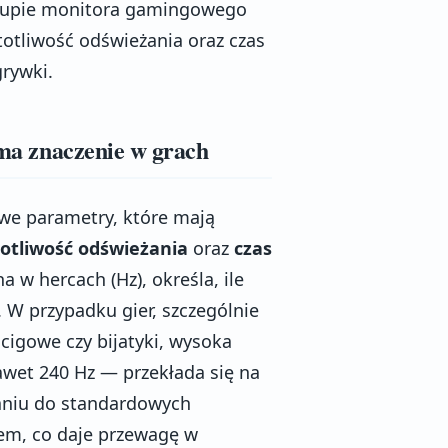
zakupie monitora gamingowego
stotliwość odświeżania oraz czas
grywki.
 ma znaczenie w grach
owe parametry, które mają
totliwość odświeżania
oraz
czas
a w hercach (Hz), określa, ile
. W przypadku gier, szczególnie
ścigowe czy bijatyki, wysoka
awet 240 Hz — przekłada się na
naniu do standardowych
iem, co daje przewagę w