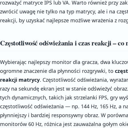
rozważyć matryce IPS lub VA. Warto również przy 
zwrócić uwagę nie tylko na typ matrycy, ale i na czę
reakcji, by uzyskać najlepsze możliwe wrażenia z roz
Częstotliwość odświeżania i czas reakcji – co
Wybierając najlepszy monitor dla gracza, dwa klucz
ogromne znaczenie dla płynności rozgrywki, to
częs
reakcji matrycy
. Częstotliwość odświeżania, wyrażan
razy na sekundę ekran jest w stanie odświeżyć obraz
tych dynamicznych, takich jak strzelanki FPS, gry wy
częstotliwość odświeżania — np. 144 Hz, 165 Hz, a n
płynniejszy i bardziej responsywny obraz. W porów
monitorów 60 Hz, różnica jest zauważalna gołym ok