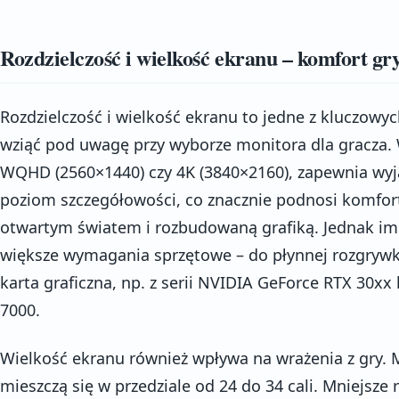
Rozdzielczość i wielkość ekranu – komfort g
Rozdzielczość i wielkość ekranu to jedne z kluczowy
wziąć pod uwagę przy wyborze monitora dla gracza. 
WQHD (2560×1440) czy 4K (3840×2160), zapewnia wyj
poziom szczegółowości, co znacznie podnosi komfort
otwartym światem i rozbudowaną grafiką. Jednak im 
większe wymagania sprzętowe – do płynnej rozgrywk
karta graficzna, np. z serii NVIDIA GeForce RTX 30x
7000.
Wielkość ekranu również wpływa na wrażenia z gry. M
mieszczą się w przedziale od 24 do 34 cali. Mniejsze r