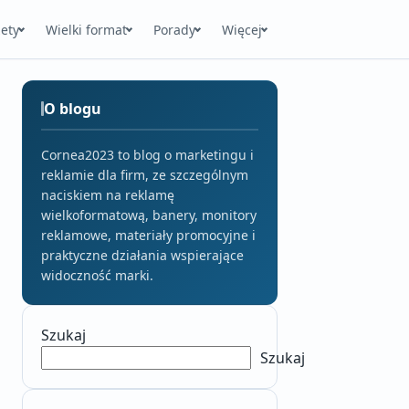
ety
Wielki format
Porady
Więcej
O blogu
Cornea2023 to blog o marketingu i
reklamie dla firm, ze szczególnym
naciskiem na reklamę
wielkoformatową, banery, monitory
reklamowe, materiały promocyjne i
praktyczne działania wspierające
widoczność marki.
Szukaj
Szukaj