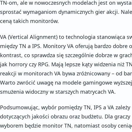
TN-om, ale w nowoczesnych modelach jest on wystarc
sprostać wymaganiom dynamicznych gier akcji. Należy
ceną takich monitorów.
VA (Vertical Alignment) to technologia stanowiąca s
między TN a IPS. Monitory VA oferują bardzo dobre 
kontrast, co sprawdza się szczególnie dobrze w grac
jak horrory czy RPG. Mają lepsze kąty widzenia niż TN,
reakcji w monitorach VA bywa zróżnicowany – od ba
Warto zwrócić uwagę na modele gamingowe wyższej k
smużenia widoczny w starszych matrycach VA.
Podsumowując, wybór pomiędzy TN, IPS a VA zależy od
dotyczących jakości obrazu oraz budżetu. Dla gracz
wyborem będzie monitor TN, natomiast osoby cenią