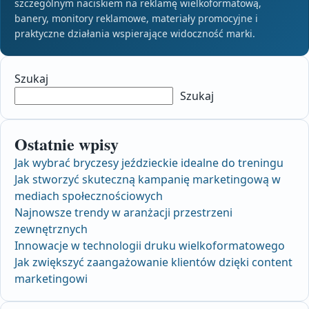
szczególnym naciskiem na reklamę wielkoformatową,
banery, monitory reklamowe, materiały promocyjne i
praktyczne działania wspierające widoczność marki.
Szukaj
Szukaj
Ostatnie wpisy
Jak wybrać bryczesy jeździeckie idealne do treningu
Jak stworzyć skuteczną kampanię marketingową w
mediach społecznościowych
Najnowsze trendy w aranżacji przestrzeni
zewnętrznych
Innowacje w technologii druku wielkoformatowego
Jak zwiększyć zaangażowanie klientów dzięki content
marketingowi