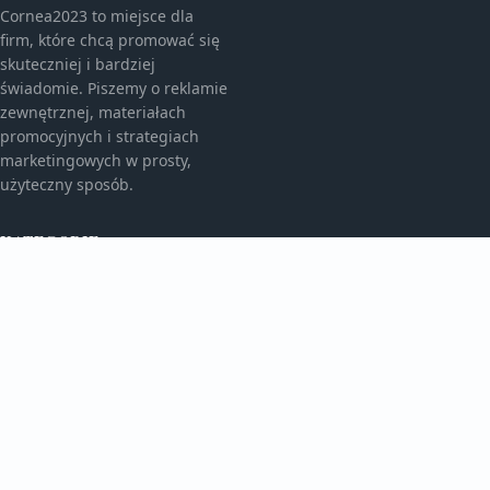
Cornea2023 to miejsce dla
firm, które chcą promować się
skuteczniej i bardziej
świadomie. Piszemy o reklamie
zewnętrznej, materiałach
promocyjnych i strategiach
marketingowych w prosty,
użyteczny sposób.
KATEGORIE
Bez kategorii
Bez kategorii
TEMATY
Gadżety Reklamowe
Monitory I Banery