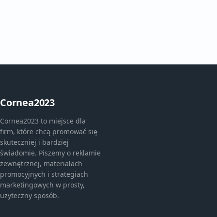
Cornea2023
Cornea2023 to miejsce dla
firm, które chcą promować się
skuteczniej i bardziej
świadomie. Piszemy o reklamie
zewnętrznej, materiałach
promocyjnych i strategiach
marketingowych w prosty,
użyteczny sposób.