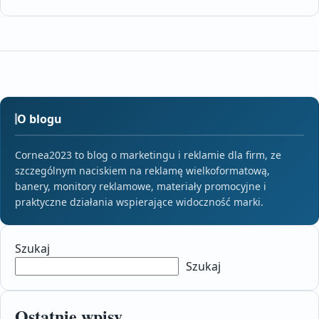
O blogu
Cornea2023 to blog o marketingu i reklamie dla firm, ze
szczególnym naciskiem na reklamę wielkoformatową,
banery, monitory reklamowe, materiały promocyjne i
praktyczne działania wspierające widoczność marki.
Szukaj
Szukaj
Ostatnie wpisy