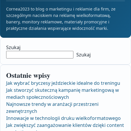
Cornea2023 to blog o marketingu i reklamie dla firm, ze
szczególnym naciskiem na reklamę wielkoformatową,
banery, monitory reklamowe, materiały promocyjne i
praktyczne działania wspierające widoczność marki.
Szukaj
Szukaj
Ostatnie wpisy
Jak wybrać bryczesy jeździeckie idealne do treningu
Jak stworzyć skuteczną kampanię marketingową w
mediach społecznościowych
Najnowsze trendy w aranżacji przestrzeni
zewnętrznych
Innowacje w technologii druku wielkoformatowego
Jak zwiększyć zaangażowanie klientów dzięki content