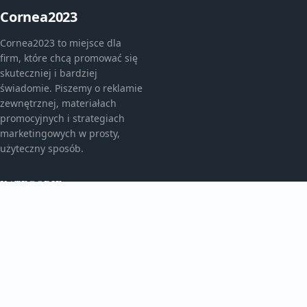
Cornea2023
Cornea2023 to miejsce dla
firm, które chcą promować się
skuteczniej i bardziej
świadomie. Piszemy o reklamie
zewnętrznej, materiałach
promocyjnych i strategiach
marketingowych w prosty,
użyteczny sposób.
KATEGORIE
Bez kategorii
Bez kategorii
TEMATY
Gadżety Reklamowe