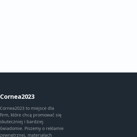
Cornea2023
Cornea2023 to miejsce dla
firm, które chcą promować się
skuteczniej i bardziej
świadomie. Piszemy o reklamie
zewnętrznej, materiałach