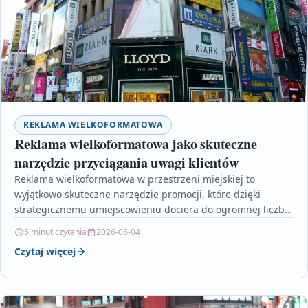
REKLAMA WIELKOFORMATOWA
Reklama wielkoformatowa jako skuteczne
narzędzie przyciągania uwagi klientów
Reklama wielkoformatowa w przestrzeni miejskiej to
wyjątkowo skuteczne narzędzie promocji, które dzięki
strategicznemu umiejscowieniu dociera do ogromnej liczby
odbiorców. Billboardy nie tylko wzmacniają
5 minut czytania
2026-06-04
rozpoznawalność…
Czytaj więcej