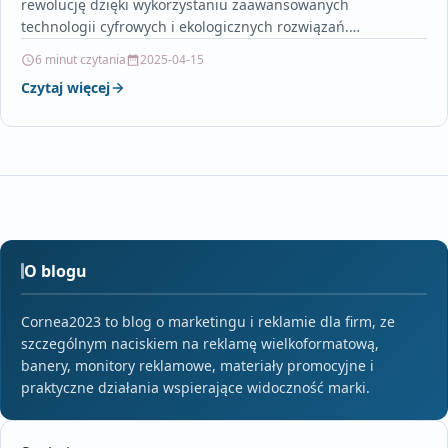
rewolucję dzięki wykorzystaniu zaawansowanych
technologii cyfrowych i ekologicznych rozwiązań.
Interaktywne ekrany LED, rozszerzona rzeczywistość i
6 minut czytania
2025-04-15
inteligentne nośniki nie tylko…
Czytaj więcej
O blogu
Cornea2023 to blog o marketingu i reklamie dla firm, ze
szczególnym naciskiem na reklamę wielkoformatową,
banery, monitory reklamowe, materiały promocyjne i
praktyczne działania wspierające widoczność marki.