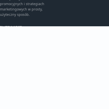
promocyjnych i strategiach
marketingowych w prosty,
użyteczny sposób.
KATEGORIE
Bez kategorii
Bez kategorii
TEMATY
Gadżety Reklamowe
Monitory I Banery
WIĘCEJ
Porady Marketingowe
Reklama Wielkoformatowa