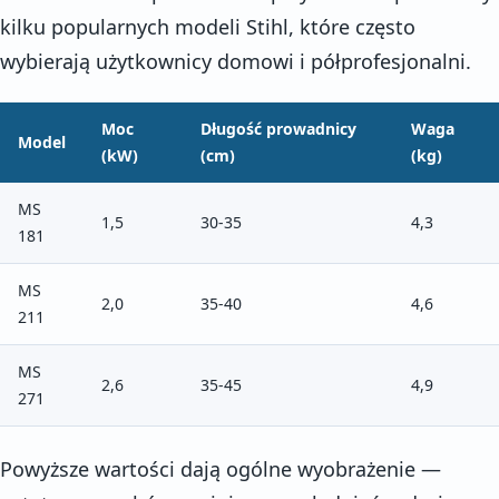
kilku popularnych modeli Stihl, które często
wybierają użytkownicy domowi i półprofesjonalni.
Moc
Długość prowadnicy
Waga
Model
(kW)
(cm)
(kg)
MS
1,5
30-35
4,3
181
MS
2,0
35-40
4,6
211
MS
2,6
35-45
4,9
271
Powyższe wartości dają ogólne wyobrażenie —