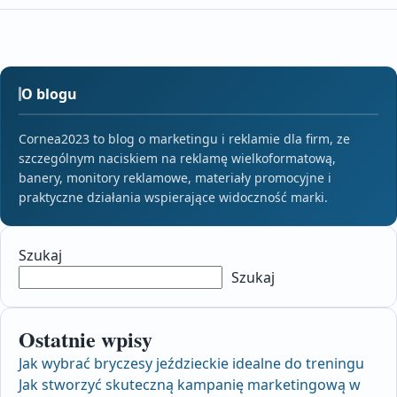
O blogu
Cornea2023 to blog o marketingu i reklamie dla firm, ze
szczególnym naciskiem na reklamę wielkoformatową,
banery, monitory reklamowe, materiały promocyjne i
praktyczne działania wspierające widoczność marki.
Szukaj
Szukaj
Ostatnie wpisy
Jak wybrać bryczesy jeździeckie idealne do treningu
Jak stworzyć skuteczną kampanię marketingową w