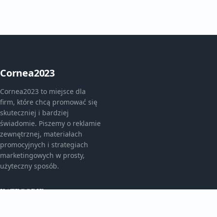
Cornea2023
Cornea2023 to miejsce dla
firm, które chcą promować się
skuteczniej i bardziej
świadomie. Piszemy o reklamie
zewnętrznej, materiałach
promocyjnych i strategiach
marketingowych w prosty,
użyteczny sposób.
KATEGORIE
Bez kategorii