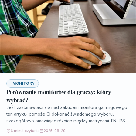
I MONITORY
Porównanie monitorów dla graczy: który
wybrać?
Jeśli zastanawiasz się nad zakupem monitora gamingowego,
ten artykuł pomoże Ci dokonać świadomego wyboru,
szczegółowo omawiając różnice między matrycami TN, IPS i
VA. Dowiesz…
6 minut czytania
2025-08-29