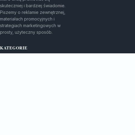
skuteczniej i bardziej świadomie.
Piszemy o reklamie zewnętrznej,
materiałach promocyjnych i
strategiach marketingowych w
prosty, użyteczny sposób.
KATEGORIE
Bez kategorii
Bez kategorii
TEMATY
Gadżety Reklamowe
Monitory I Banery
WIĘCEJ
Porady Marketingowe