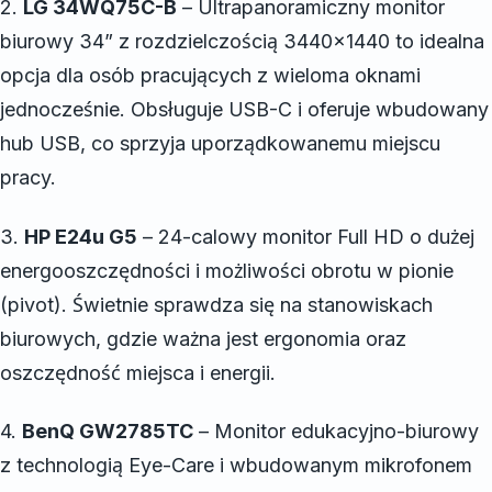
2.
LG 34WQ75C-B
– Ultrapanoramiczny monitor
biurowy 34” z rozdzielczością 3440×1440 to idealna
opcja dla osób pracujących z wieloma oknami
jednocześnie. Obsługuje USB-C i oferuje wbudowany
hub USB, co sprzyja uporządkowanemu miejscu
pracy.
3.
HP E24u G5
– 24-calowy monitor Full HD o dużej
energooszczędności i możliwości obrotu w pionie
(pivot). Świetnie sprawdza się na stanowiskach
biurowych, gdzie ważna jest ergonomia oraz
oszczędność miejsca i energii.
4.
BenQ GW2785TC
– Monitor edukacyjno-biurowy
z technologią Eye-Care i wbudowanym mikrofonem