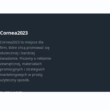
Cornea2023
Cornea2023 to miejsce dla
firm, które chcą promować się
skuteczniej i bardziej
świadomie. Piszemy o reklamie
zewnętrznej, materiałach
promocyjnych i strategiach
marketingowych w prosty,
użyteczny sposób.
KATEGORIE
Bez kategorii