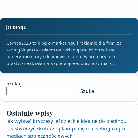
O blogu
Cornea2023 to blog o marketingu i reklamie dla firm, ze
szczególnym naciskiem na reklamę wielkoformatową,
banery, monitory reklamowe, materiały promocyjne i
praktyczne działania wspierające widoczność marki.
Szukaj
Szukaj
Ostatnie wpisy
Jak wybrać bryczesy jeździeckie idealne do treningu
Jak stworzyć skuteczną kampanię marketingową w
mediach społecznościowych