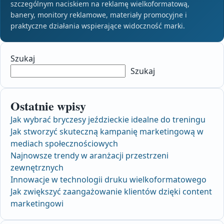
szczególnym naciskiem na reklamę wielkoformatową,
banery, monitory reklamowe, materiały promocyjne i
praktyczne działania wspierające widoczność marki.
Szukaj
Szukaj
Ostatnie wpisy
Jak wybrać bryczesy jeździeckie idealne do treningu
Jak stworzyć skuteczną kampanię marketingową w
mediach społecznościowych
Najnowsze trendy w aranżacji przestrzeni
zewnętrznych
Innowacje w technologii druku wielkoformatowego
Jak zwiększyć zaangażowanie klientów dzięki content
marketingowi