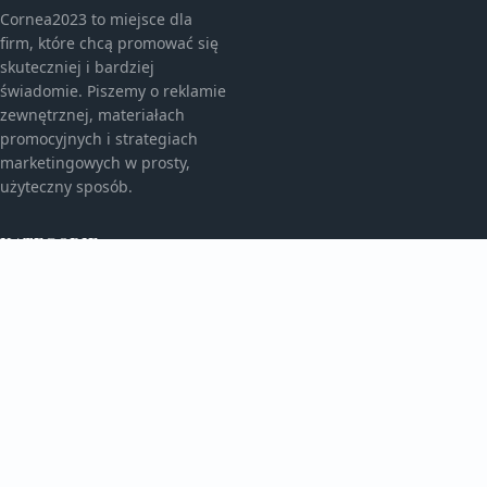
Cornea2023 to miejsce dla
firm, które chcą promować się
skuteczniej i bardziej
świadomie. Piszemy o reklamie
zewnętrznej, materiałach
promocyjnych i strategiach
marketingowych w prosty,
użyteczny sposób.
KATEGORIE
Bez kategorii
Bez kategorii
TEMATY
Gadżety Reklamowe
Monitory I Banery