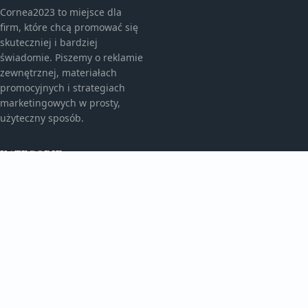
Cornea2023 to miejsce dla
firm, które chcą promować się
skuteczniej i bardziej
świadomie. Piszemy o reklamie
zewnętrznej, materiałach
promocyjnych i strategiach
marketingowych w prosty,
użyteczny sposób.
KATEGORIE
Bez kategorii
Bez kategorii
TEMATY
Gadżety Reklamowe
Monitory I Banery