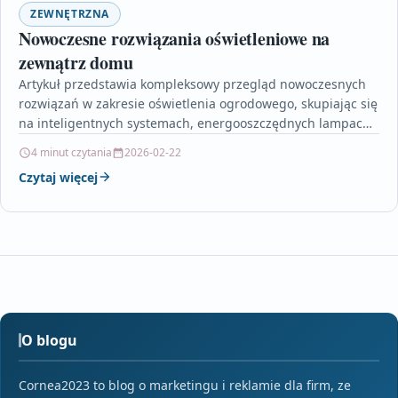
ZEWNĘTRZNA
Nowoczesne rozwiązania oświetleniowe na
zewnątrz domu
Artykuł przedstawia kompleksowy przegląd nowoczesnych
rozwiązań w zakresie oświetlenia ogrodowego, skupiając się
na inteligentnych systemach, energooszczędnych lampach
LED oraz stylowych lampach solarnych. Opisano, jak…
4 minut czytania
2026-02-22
Czytaj więcej
O blogu
Cornea2023 to blog o marketingu i reklamie dla firm, ze