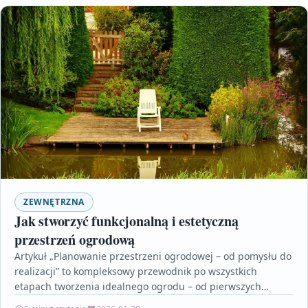
ZEWNĘTRZNA
Jak stworzyć funkcjonalną i estetyczną
przestrzeń ogrodową
Artykuł „Planowanie przestrzeni ogrodowej – od pomysłu do
realizacji” to kompleksowy przewodnik po wszystkich
etapach tworzenia idealnego ogrodu – od pierwszych
koncepcji, przez projektowanie,…