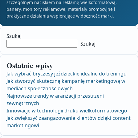
szczególnym naciskiem na reklamę wielkoformatową,
banery, monitory reklamowe, materiały promocyjne i
praktyczne działania wspierające widoczność marki.
Szukaj
Szukaj
Ostatnie wpisy
Jak wybrać bryczesy jeździeckie idealne do treningu
Jak stworzyć skuteczną kampanię marketingową w
mediach społecznościowych
Najnowsze trendy w aranżacji przestrzeni
zewnętrznych
Innowacje w technologii druku wielkoformatowego
Jak zwiększyć zaangażowanie klientów dzięki content
marketingowi