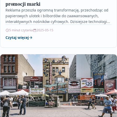
promocji marki
Reklama przeszła ogromną transformację, przechodząc od
papierowych ulotek i bilbordów do zaawansowanych,
interaktywnych nośników cyfrowych. Dzisiejsze technologie,
takie jak rozszerzona rzeczywistość, sztuczna inteligencja
5 minut czytania
2025-05-15
czy…
Czytaj więcej