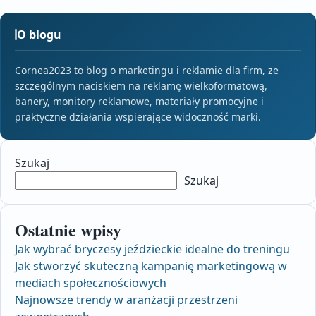
O blogu
Cornea2023 to blog o marketingu i reklamie dla firm, ze
szczególnym naciskiem na reklamę wielkoformatową,
banery, monitory reklamowe, materiały promocyjne i
praktyczne działania wspierające widoczność marki.
Szukaj
Szukaj
Ostatnie wpisy
Jak wybrać bryczesy jeździeckie idealne do treningu
Jak stworzyć skuteczną kampanię marketingową w
mediach społecznościowych
Najnowsze trendy w aranżacji przestrzeni