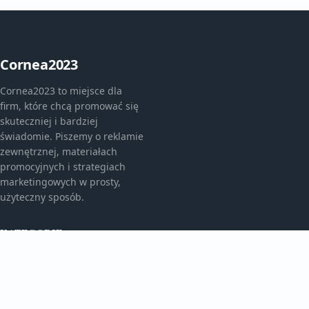
Cornea2023
Cornea2023 to miejsce dla
firm, które chcą promować się
skuteczniej i bardziej
świadomie. Piszemy o reklamie
zewnętrznej, materiałach
promocyjnych i strategiach
marketingowych w prosty,
użyteczny sposób.
KATEGORIE
Bez kategorii
Bez kategorii