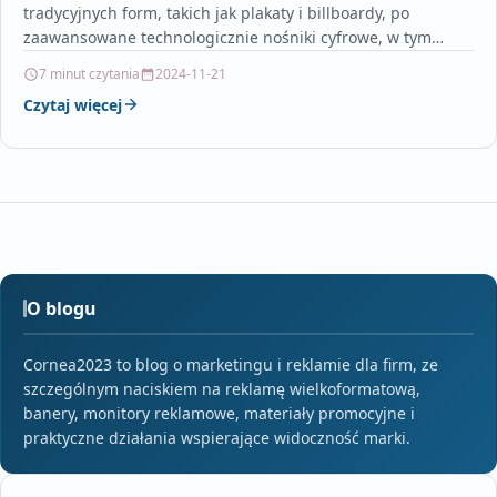
tradycyjnych form, takich jak plakaty i billboardy, po
zaawansowane technologicznie nośniki cyfrowe, w tym
ekrany LED i…
7 minut czytania
2024-11-21
Czytaj więcej
O blogu
Cornea2023 to blog o marketingu i reklamie dla firm, ze
szczególnym naciskiem na reklamę wielkoformatową,
banery, monitory reklamowe, materiały promocyjne i
praktyczne działania wspierające widoczność marki.