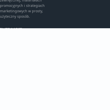
zewnętrznej, materiałach
promocyjnych i strategiach
marketingowych w prosty,
użyteczny sposób.
KATEGORIE
Bez kategorii
Bez kategorii
TEMATY
Gadżety Reklamowe
Monitory I Banery
WIĘCEJ
Porady Marketingowe
Reklama Wielkoformatowa