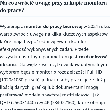
Na co zwrócić uwagę przy zakupie monitora
do pracy?
Wybierając
monitor do pracy biurowej
w 2024 roku,
warto zwrócić uwagę na kilka kluczowych aspektów,
które mają bezpośredni wpływ na komfort i
efektywność wykonywanych zadań. Przede
wszystkim istotnym parametrem jest
rozdzielczość
ekranu
. Dla większości użytkowników optymalnym
wyborem będzie monitor o rozdzielczości Full HD
(1920×1080 pikseli), jednak osoby pracujące z dużą
ilością danych, grafiką lub dokumentami mogą
preferować modele o wyższej rozdzielczości, jak
QHD (2560×1440) czy 4K (3840×2160), które oferują
więcej przestrzeni roboczej i lepszą ostrość obrazu.