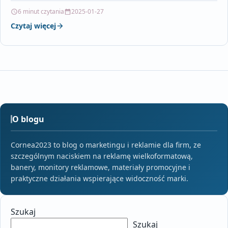
wyboru. Dowiesz się,…
6 minut czytania
2025-01-27
Czytaj więcej
O blogu
Cornea2023 to blog o marketingu i reklamie dla firm, ze
szczególnym naciskiem na reklamę wielkoformatową,
banery, monitory reklamowe, materiały promocyjne i
praktyczne działania wspierające widoczność marki.
Szukaj
Szukaj