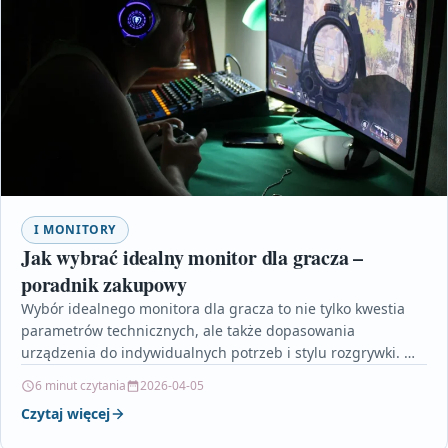
I MONITORY
Jak wybrać idealny monitor dla gracza –
poradnik zakupowy
Wybór idealnego monitora dla gracza to nie tylko kwestia
parametrów technicznych, ale także dopasowania
urządzenia do indywidualnych potrzeb i stylu rozgrywki. W
artykule omówiono…
6 minut czytania
2026-04-05
Czytaj więcej