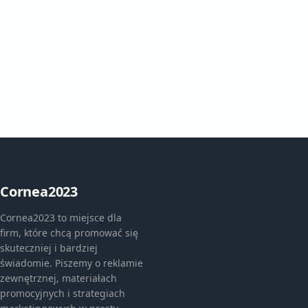
Cornea2023
Cornea2023 to miejsce dla
firm, które chcą promować się
skuteczniej i bardziej
świadomie. Piszemy o reklamie
zewnętrznej, materiałach
promocyjnych i strategiach