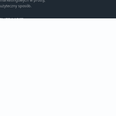
marketingowych w prosty,
użyteczny sposób.
KATEGORIE
Bez kategorii
Bez kategorii
TEMATY
Gadżety Reklamowe
Monitory I Banery
WIĘCEJ
Porady Marketingowe
Reklama Wielkoformatowa