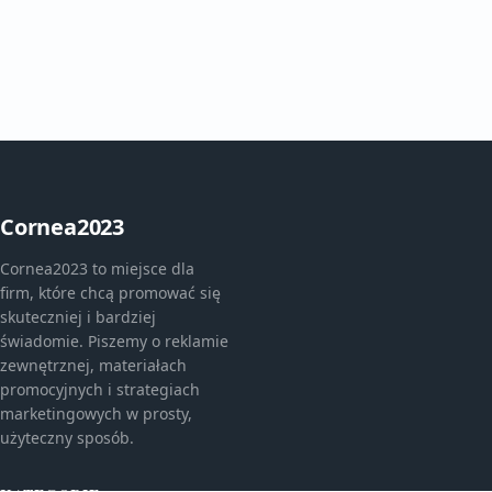
Cornea2023
Cornea2023 to miejsce dla
firm, które chcą promować się
skuteczniej i bardziej
świadomie. Piszemy o reklamie
zewnętrznej, materiałach
promocyjnych i strategiach
marketingowych w prosty,
użyteczny sposób.