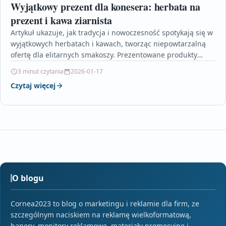
Wyjątkowy prezent dla konesera: herbata na
prezent i kawa ziarnista
Artykuł ukazuje, jak tradycja i nowoczesność spotykają się w
wyjątkowych herbatach i kawach, tworząc niepowtarzalną
ofertę dla elitarnych smakoszy. Prezentowane produkty
cechują się starannie…
3 minut czytania
2026-01-17
Czytaj więcej
O blogu
Cornea2023 to blog o marketingu i reklamie dla firm, ze
szczególnym naciskiem na reklamę wielkoformatową,
banery, monitory reklamowe, materiały promocyjne i