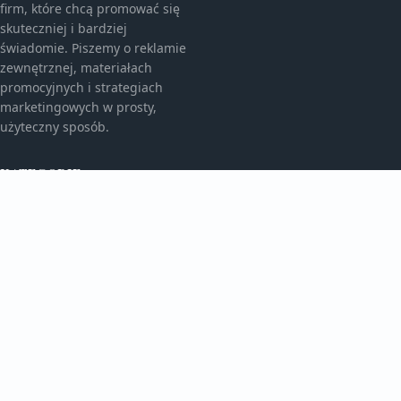
firm, które chcą promować się
skuteczniej i bardziej
świadomie. Piszemy o reklamie
zewnętrznej, materiałach
promocyjnych i strategiach
marketingowych w prosty,
użyteczny sposób.
KATEGORIE
Bez kategorii
Bez kategorii
TEMATY
Gadżety Reklamowe
Monitory I Banery
WIĘCEJ