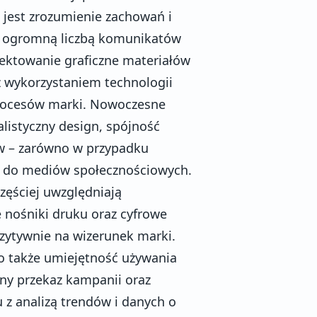
jest zrozumienie zachowań i
 z ogromną liczbą komunikatów
ektowanie graficzne materiałów
z wykorzystaniem technologii
 procesów marki. Nowoczesne
listyczny design, spójność
ów – zarówno w przypadku
fik do mediów społecznościowych.
zęściej uwzględniają
 nośniki druku oraz cyfrowe
zytywnie na wizerunek marki.
o także umiejętność używania
wny przekaz kampanii oraz
 z analizą trendów i danych o