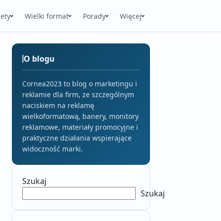
ety
Wielki format
Porady
Więcej
O blogu
Cornea2023 to blog o marketingu i
reklamie dla firm, ze szczególnym
naciskiem na reklamę
wielkoformatową, banery, monitory
reklamowe, materiały promocyjne i
praktyczne działania wspierające
widoczność marki.
Szukaj
Szukaj