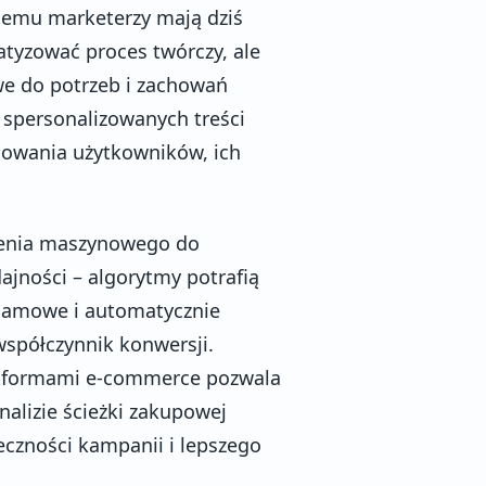
nemu marketerzy mają dziś
atyzować proces twórczy, ale
e do potrzeb i zachowań
spersonalizowanych treści
howania użytkowników, ich
zenia maszynowego do
jności – algorytmy potrafią
eklamowe i automatycznie
spółczynnik konwersji.
atformami e-commerce pozwala
alizie ścieżki zakupowej
teczności kampanii i lepszego