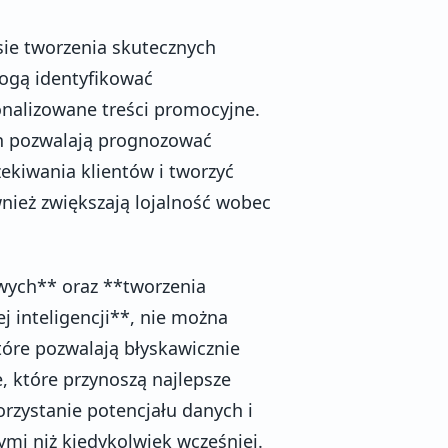
sie tworzenia skutecznych
mogą identyfikować
nalizowane treści promocyjne.
ych pozwalają prognozować
kiwania klientów i tworzyć
wnież zwiększają lojalność wobec
wych** oraz **tworzenia
 inteligencji**, nie można
tóre pozwalają błyskawicznie
, które przynoszą najlepsze
orzystanie potencjału danych i
mi niż kiedykolwiek wcześniej.