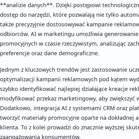
**analizie danych**. Dzięki postępowi technologicz
dostęp do narzędzi, które pozwalają nie tylko autom
także precyzyjnie dostosowywać kampanie reklamow
odbiorców. AI w marketingu umożliwia generowanie 
promocyjnych w czasie rzeczywistym, analizując zac
preferencje oraz dane demograficzne.
Jednym z kluczowych trendów jest zastosowanie uc
optymalizacji kampanii reklamowych pod kątem wyda
szybko identyfikować najlepiej działające kreacje r
modyfikować przekaz marketingowy, aby zwiększyć w
Dodatkowo, integracja AI z systemami CRM oraz pl
tworzyć materiały promocyjne oparte na dokładnej an
klienta. To z kolei prowadzi do znacznie wyższej sku
zaangażowania konsumentów.