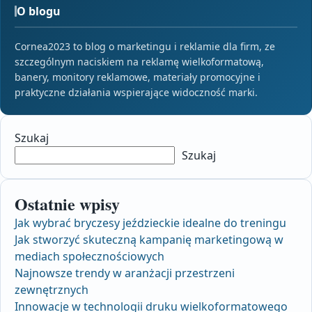
O blogu
Cornea2023 to blog o marketingu i reklamie dla firm, ze
szczególnym naciskiem na reklamę wielkoformatową,
banery, monitory reklamowe, materiały promocyjne i
praktyczne działania wspierające widoczność marki.
Szukaj
Szukaj
Ostatnie wpisy
Jak wybrać bryczesy jeździeckie idealne do treningu
Jak stworzyć skuteczną kampanię marketingową w
mediach społecznościowych
Najnowsze trendy w aranżacji przestrzeni
zewnętrznych
Innowacje w technologii druku wielkoformatowego