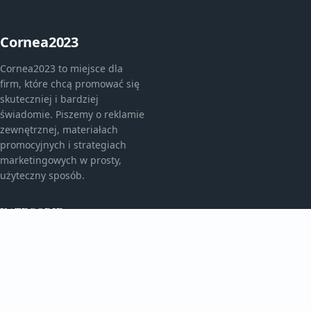
Cornea2023
Cornea2023 to miejsce dla
firm, które chcą promować się
skuteczniej i bardziej
świadomie. Piszemy o reklamie
zewnętrznej, materiałach
promocyjnych i strategiach
marketingowych w prosty,
użyteczny sposób.
KATEGORIE
Bez kategorii
Bez kategorii
TEMATY