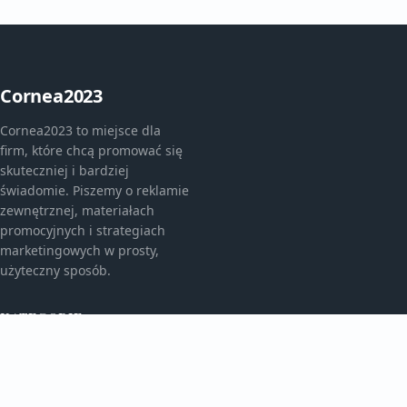
Cornea2023
Cornea2023 to miejsce dla
firm, które chcą promować się
skuteczniej i bardziej
świadomie. Piszemy o reklamie
zewnętrznej, materiałach
promocyjnych i strategiach
marketingowych w prosty,
użyteczny sposób.
KATEGORIE
Bez kategorii
Bez kategorii