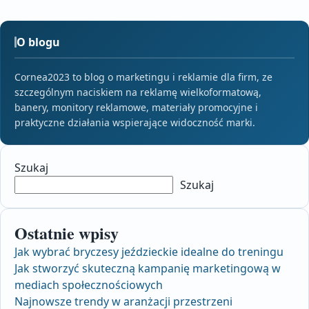
O blogu
Cornea2023 to blog o marketingu i reklamie dla firm, ze
szczególnym naciskiem na reklamę wielkoformatową,
banery, monitory reklamowe, materiały promocyjne i
praktyczne działania wspierające widoczność marki.
Szukaj
Szukaj
Ostatnie wpisy
Jak wybrać bryczesy jeździeckie idealne do treningu
Jak stworzyć skuteczną kampanię marketingową w
mediach społecznościowych
Najnowsze trendy w aranżacji przestrzeni