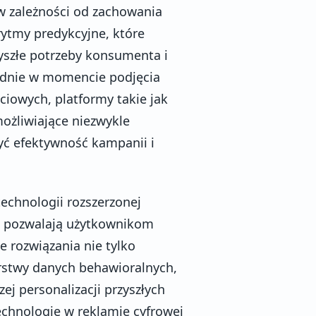
 w zależności od zachowania
rytmy predykcyjne, które
zyszłe potrzeby konsumenta i
adnie w momencie podjęcia
iowych, platformy takie jak
ożliwiające niezwykle
yć efektywność kampanii i
echnologii rozszerzonej
re pozwalają użytkownikom
 rozwiązania nie tylko
arstwy danych behawioralnych,
ej personalizacji przyszłych
echnologie w reklamie cyfrowej