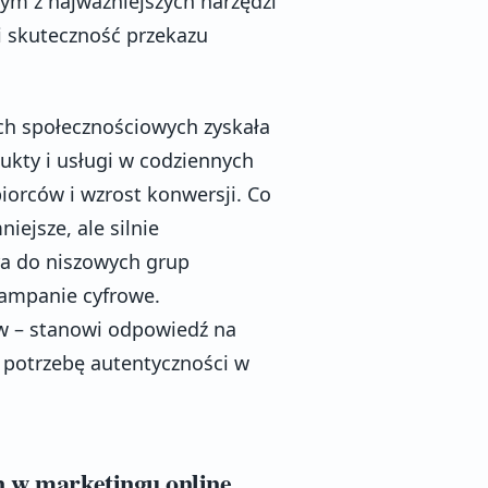
nym z najważniejszych narzędzi
 i skuteczność przekazu
ch społecznościowych zyskała
dukty i usługi w codziennych
iorców i wzrost konwersji. Co
iejsze, ale silnie
a do niszowych grup
kampanie cyfrowe.
w – stanowi odpowiedź na
 potrzebę autentyczności w
n w marketingu online