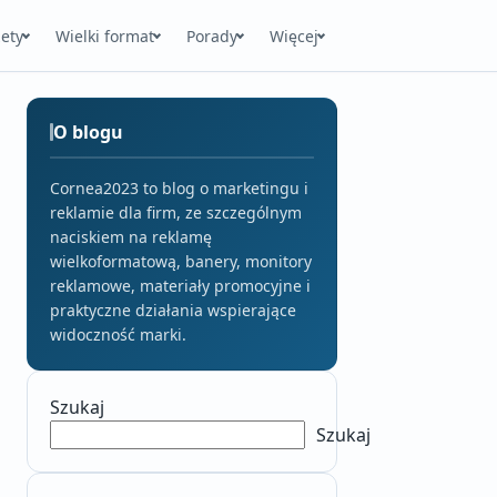
ety
Wielki format
Porady
Więcej
O blogu
Cornea2023 to blog o marketingu i
reklamie dla firm, ze szczególnym
naciskiem na reklamę
wielkoformatową, banery, monitory
reklamowe, materiały promocyjne i
praktyczne działania wspierające
widoczność marki.
Szukaj
Szukaj