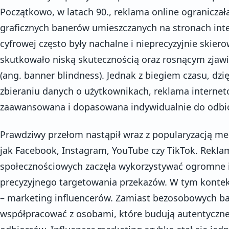
Początkowo, w latach 90., reklama online ograniczał
graficznych banerów umieszczanych na stronach int
cyfrowej często były nachalne i nieprecyzyjnie skie
skutkowało niską skutecznością oraz rosnącym zjawi
(ang. banner blindness). Jednak z biegiem czasu, dzię
zbieraniu danych o użytkownikach, reklama interneto
zaawansowana i dopasowana indywidualnie do odbi
Prawdziwy przełom nastąpił wraz z popularyzacją m
jak Facebook, Instagram, YouTube czy TikTok. Rekl
społecznościowych zaczęła wykorzystywać ogromne 
precyzyjnego targetowania przekazów. W tym kontek
– marketing influencerów. Zamiast bezosobowych ba
współpracować z osobami, które budują autentyczne r