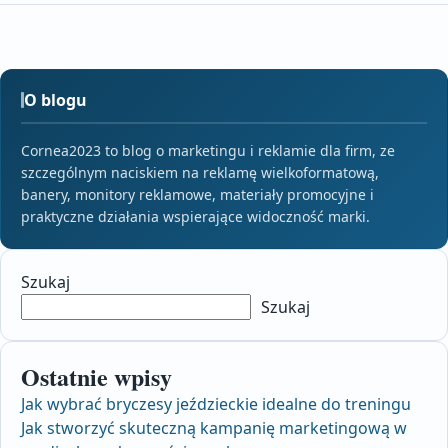
O blogu
Cornea2023 to blog o marketingu i reklamie dla firm, ze
szczególnym naciskiem na reklamę wielkoformatową,
banery, monitory reklamowe, materiały promocyjne i
praktyczne działania wspierające widoczność marki.
Szukaj
Szukaj
Ostatnie wpisy
Jak wybrać bryczesy jeździeckie idealne do treningu
Jak stworzyć skuteczną kampanię marketingową w