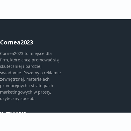
Cornea2023
Cornea2023 to miejsce dla
firm, które chcą promować się
skuteczniej i bardziej
świadomie. Piszemy o reklamie
zewnętrznej, materiałach
promocyjnych i strategiach
marketingowych w prosty,
użyteczny sposób.
KATEGORIE
Bez kategorii