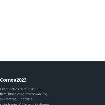
Cornea2023
Cornea2023 to miejsce dla
firm, które chcą promować się
skuteczniej i bardziej
świadomie. Piszemy o reklamie