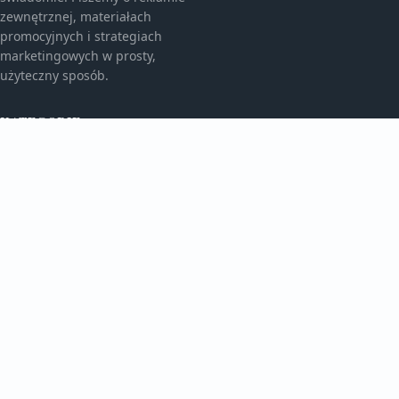
zewnętrznej, materiałach
promocyjnych i strategiach
marketingowych w prosty,
użyteczny sposób.
KATEGORIE
Bez kategorii
Bez kategorii
TEMATY
Gadżety Reklamowe
Monitory I Banery
WIĘCEJ
Porady Marketingowe