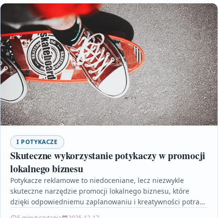
I POTYKACZE
Skuteczne wykorzystanie potykaczy w promocji
lokalnego biznesu
Potykacze reklamowe to niedoceniane, lecz niezwykle
skuteczne narzędzie promocji lokalnego biznesu, które
dzięki odpowiedniemu zaplanowaniu i kreatywności potrafi
znacząco zwiększyć widoczność marki. Artykuł pokazuje,…
5 minut czytania
2025-12-17