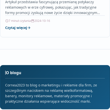
Artykuł przedstawia fascynującą przemianę potykaczy
reklamowych w erze cyfrowej, pokazując, jak tradycyjne
formy promocji zyskują nowe życie dzięki innowacyjnym
technologiom i nowoczesnemu designowi. Opisuje…
7 minut czytania
2024-10-16
Czytaj więcej
O blogu
Cornea2023 to blog o marketingu i reklamie dla firm, ze
szczególnym naciskiem na reklamę wielkoformatową,
banery, monitory reklamowe, materiały promocyjne i
praktyczne działania wspierające widoczność marki.