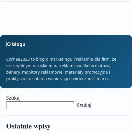
O blogu
Cornea2023 to blog o marketingu i reklamie dla firm, ze
szczególnym naciskiem na reklamę wielkoformatową,
banery, monitory reklamowe, materiały promocyjne i
praktyczne działania wspierające widoczność marki.
Szukaj
Szukaj
Ostatnie wpisy