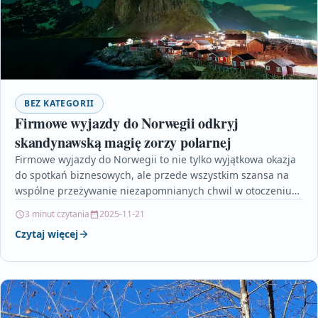
BEZ KATEGORII
Firmowe wyjazdy do Norwegii odkryj
skandynawską magię zorzy polarnej
Firmowe wyjazdy do Norwegii to nie tylko wyjątkowa okazja
do spotkań biznesowych, ale przede wszystkim szansa na
wspólne przeżywanie niezapomnianych chwil w otoczeniu
magicznej…
3 minut czytania
2025-11-21
Czytaj więcej