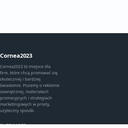
Cornea2023
Cornea2023 to miejsce dla
firm, które chcą promować się
skuteczniej i bardziej
świadomie. Piszemy o reklamie
zewnętrznej, materiałach
promocyjnych i strategiach
marketingowych w prosty,
użyteczny sposób.
KATEGORIE