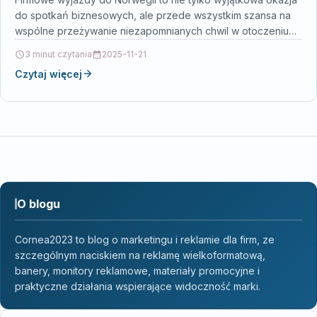
do spotkań biznesowych, ale przede wszystkim szansa na
wspólne przeżywanie niezapomnianych chwil w otoczeniu
magicznej…
3 minut czytania
2025-11-21
Czytaj więcej
O blogu
Cornea2023 to blog o marketingu i reklamie dla firm, ze
szczególnym naciskiem na reklamę wielkoformatową,
banery, monitory reklamowe, materiały promocyjne i
praktyczne działania wspierające widoczność marki.