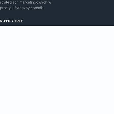
strategiach marketingowych w
prosty, użyteczny sposób.
KATEGORIE
Bez kategorii
Bez kategorii
TEMATY
Gadżety Reklamowe
Monitory I Banery
WIĘCEJ
Porady Marketingowe
Reklama Wielkoformatowa