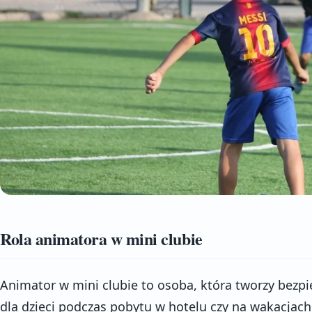
Rola animatora w mini clubie
Animator w mini clubie to osoba, która tworzy bezp
dla dzieci podczas pobytu w hotelu czy na wakacjach