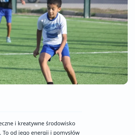
ieczne i kreatywne środowisko
. To od jego energii i pomysłów