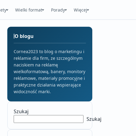
ety
Wielki format
Porady
Więcej
O blogu
Cornea2023 to blog o marketingu i
reklamie dla firm, ze szczególnym
naciskiem na reklamę
wielkoformatową, banery, monitory
reklamowe, materiały promocyjne i
praktyczne działania wspierające
widoczność marki.
Szukaj
Szukaj