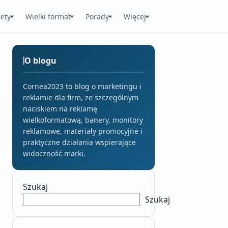
ety
Wielki format
Porady
Więcej
O blogu
Cornea2023 to blog o marketingu i
reklamie dla firm, ze szczególnym
naciskiem na reklamę
wielkoformatową, banery, monitory
reklamowe, materiały promocyjne i
praktyczne działania wspierające
widoczność marki.
Szukaj
Szukaj