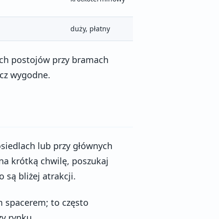
duży, płatny
szych postojów przy bramach
ecz wygodne.
osiedlach lub przy głównych
 na krótką chwilę, poszukaj
ą bliżej atrakcji.
m spacerem; to często
zy rynku.