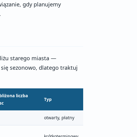
iązanie, gdy planujemy
.
liżu starego miasta —
ą się sezonowo, dlatego traktuj
bliżona liczba
Typ
sc
otwarty, płatny
krótkoterminowy