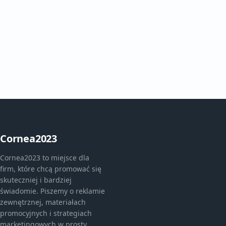
Cornea2023
Cornea2023 to miejsce dla
firm, które chcą promować się
skuteczniej i bardziej
świadomie. Piszemy o reklamie
zewnętrznej, materiałach
promocyjnych i strategiach
marketingowych w prosty,