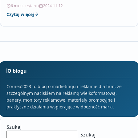
jak i dekoracji wnętrz.…
6 minut czytania
2024-11-12
Czytaj więcej
O blogu
Cornea2023 to blog o marketingu i reklamie dla firm, ze
szczególnym naciskiem na reklamę wielkoformatową,
banery, monitory reklamowe, materiały promocyjne i
praktyczne działania wspierające widoczność marki.
Szukaj
Szukaj