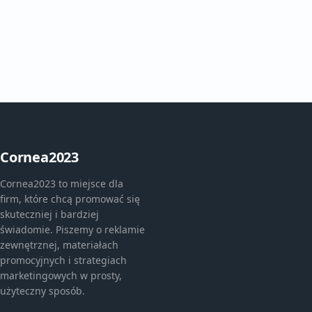
Cornea2023
Cornea2023 to miejsce dla
firm, które chcą promować się
skuteczniej i bardziej
świadomie. Piszemy o reklamie
zewnętrznej, materiałach
promocyjnych i strategiach
marketingowych w prosty,
użyteczny sposób.