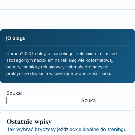
O blogu
Cornea2023 to blog o marketingu i reklamie dla firm, ze
szczególnym naciskiem na reklamę wielkoformatową,
banery, monitory reklamowe, materiały promocyjne i
praktyczne działania wspierające widoczność marki.
Szukaj
Szukaj
Ostatnie wpisy
Jak wybrać bryczesy jeździeckie idealne do treningu