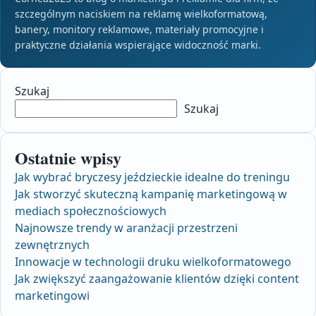
szczególnym naciskiem na reklamę wielkoformatową,
banery, monitory reklamowe, materiały promocyjne i
praktyczne działania wspierające widoczność marki.
Szukaj
Szukaj
Ostatnie wpisy
Jak wybrać bryczesy jeździeckie idealne do treningu
Jak stworzyć skuteczną kampanię marketingową w
mediach społecznościowych
Najnowsze trendy w aranżacji przestrzeni
zewnętrznych
Innowacje w technologii druku wielkoformatowego
Jak zwiększyć zaangażowanie klientów dzięki content
marketingowi