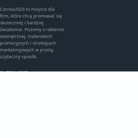
Cornea2023 to miejsce dla
firm, które chcą promować się
skuteczniej i bardziej
świadomie. Piszemy o reklamie
zewnętrznej, materiałach
promocyjnych i strategiach
marketingowych w prosty,
użyteczny sposób.
KATEGORIE
Bez kategorii
Bez kategorii
TEMATY
Gadżety Reklamowe
Monitory I Banery