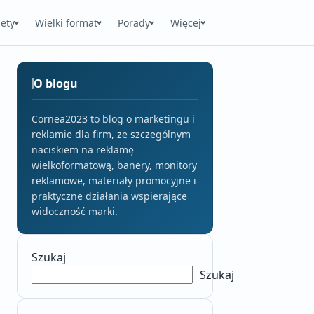
ety
Wielki format
Porady
Więcej
O blogu
Cornea2023 to blog o marketingu i
reklamie dla firm, ze szczególnym
naciskiem na reklamę
wielkoformatową, banery, monitory
reklamowe, materiały promocyjne i
praktyczne działania wspierające
widoczność marki.
Szukaj
Szukaj