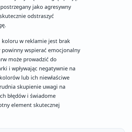
 postrzegany jako agresywny
skutecznie odstraszyć
gę.
koloru w reklamie jest brak
ry powinny wspierać emocjonalny
barw może prowadzić do
arki i wpływając negatywnie na
kolorów lub ich niewłaściwe
rudnia skupienie uwagi na
ych błędów i świadome
totny element skutecznej