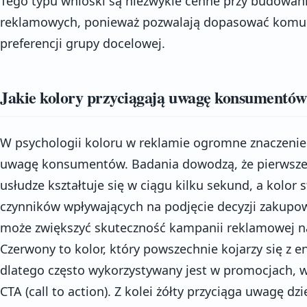
Tego typu wnioski są niezwykle cenne przy budowan
reklamowych, ponieważ pozwalają dopasować komuni
preferencji grupy docelowej.
Jakie kolory przyciągają uwagę konsumentów
W psychologii koloru w reklamie ogromne znaczenie m
uwagę konsumentów. Badania dowodzą, że pierwsze 
usłudze kształtuje się w ciągu kilku sekund, a kolor
czynników wpływających na podjęcie decyzji zakupo
może zwiększyć skuteczność kampanii reklamowej naw
Czerwony to kolor, który powszechnie kojarzy się z en
dlatego często wykorzystywany jest w promocjach, w
CTA (call to action). Z kolei żółty przyciąga uwagę dzię