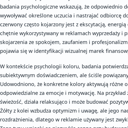
badania psychologiczne wskazują, że odpowiednio 
wywoływać określone uczucia i nastrajać odbiorcę do
czerwony często kojarzony jest z ekscytacją, energią 
chętnie wykorzystywany w reklamach wyprzedaży i pro
skojarzenia ze spokojem, zaufaniem i profesjonaliz
pojawia się w identyfikacji wizualnej marek finansow
W kontekście psychologii koloru, badania potwierdzaj
subiektywnym doświadczeniem, ale ściśle powiązany
Udowodniono, że konkretne kolory aktywują różne 
odpowiedzialne za emocje i motywację. Na przykład z
świeżość, działa relaksująco i może budować pozyty
Żółty z kolei wzbudza optymizm i uwagę, ale jego n
rozdrażnienia, dlatego w reklamie używany jest zwy