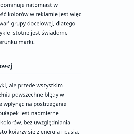
a, dominuje natomiast w
ść kolorów w reklamie jest więc
iwań grupy docelowej, dlatego
kle istotne jest świadome
zerunku marki.
mowej
yki, ale przede wszystkim
pełnia powszechne błędy w
e wpłynąć na postrzeganie
pułapek jest nadmierne
 kolorów, bez uwzględniania
o kojarzy się z energią i pasją,