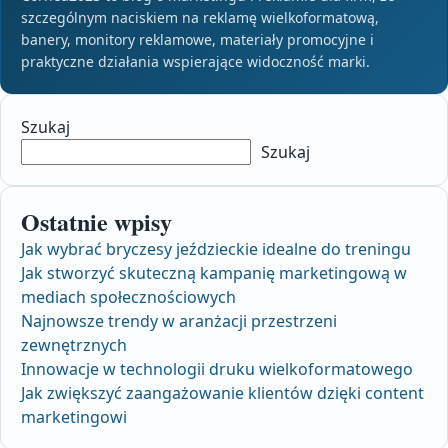
szczególnym naciskiem na reklamę wielkoformatową,
banery, monitory reklamowe, materiały promocyjne i
praktyczne działania wspierające widoczność marki.
Szukaj
Szukaj
Ostatnie wpisy
Jak wybrać bryczesy jeździeckie idealne do treningu
Jak stworzyć skuteczną kampanię marketingową w
mediach społecznościowych
Najnowsze trendy w aranżacji przestrzeni
zewnętrznych
Innowacje w technologii druku wielkoformatowego
Jak zwiększyć zaangażowanie klientów dzięki content
marketingowi