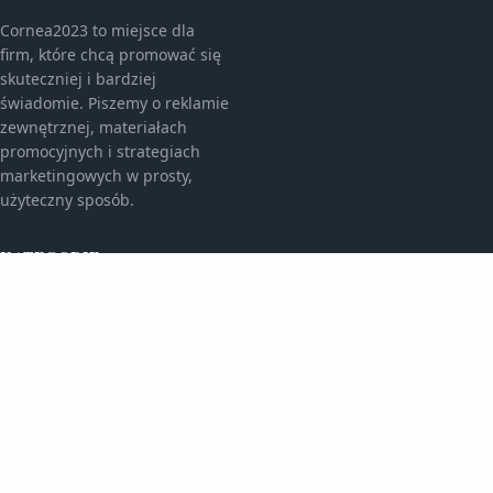
Cornea2023 to miejsce dla
firm, które chcą promować się
skuteczniej i bardziej
świadomie. Piszemy o reklamie
zewnętrznej, materiałach
promocyjnych i strategiach
marketingowych w prosty,
użyteczny sposób.
KATEGORIE
Bez kategorii
Bez kategorii
TEMATY
Gadżety Reklamowe
Monitory I Banery