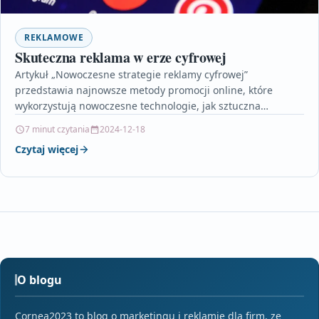
REKLAMOWE
Skuteczna reklama w erze cyfrowej
Artykuł „Nowoczesne strategie reklamy cyfrowej”
przedstawia najnowsze metody promocji online, które
wykorzystują nowoczesne technologie, jak sztuczna
inteligencja, automatyzacja i zaawansowana analityka
7 minut czytania
2024-12-18
danych. Autor omawia…
Czytaj więcej
O blogu
Cornea2023 to blog o marketingu i reklamie dla firm, ze