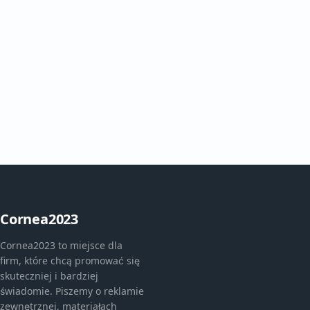
Cornea2023
Cornea2023 to miejsce dla
firm, które chcą promować się
skuteczniej i bardziej
świadomie. Piszemy o reklamie
zewnętrznej, materiałach