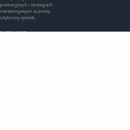
promocyjnych i strategiach
marketingowych w prosty,
użyteczny sposób.
KATEGORIE
Bez kategorii
Bez kategorii
TEMATY
Gadżety Reklamowe
Monitory I Banery
WIĘCEJ
Porady Marketingowe
Reklama Wielkoformatowa