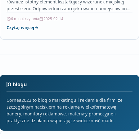
również istotny element kształtujący wizerunek miejskiej
przestrzeni. Odpowiednio zaprojektowane i umiejscowione,
mogą być atrakcyjnym i funkcjonalnym…
6 minut czytania
2025-02-14
Czytaj więcej
O blogu
Cornea2023 to blog o marketingu i reklamie dla firm, ze
szczególnym naciskiem na reklamę wielkoformatową,
banery, monitory reklamowe, materiały promocyjne i
praktyczne działania wspierające widoczność marki.