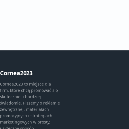
Cornea2023
Cornea2023 to miejsce dla
firm, które chcą promować się
skuteczniej i bardziej
świadomie. Piszemy o reklamie
zewnętrznej, materiałach
promocyjnych i strategiach
marketingowych w prosty,
użyteczny sposób.